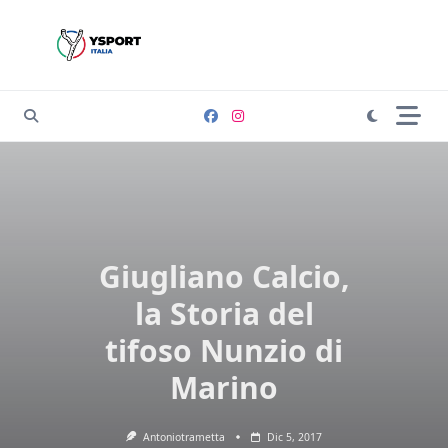
Skip
to
content
Giugliano Calcio,
la Storia del
tifoso Nunzio di
Marino
Antoniotrametta
Dic 5, 2017