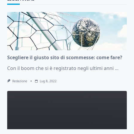
Scegliere il giusto sito di scommesse: come fare?
Con il boom che si è registrato negli ultimi anni
...
Redazione
Lug 8, 2022