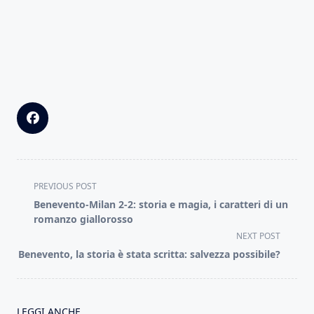
<span
PREVIOUS POST
class="nav-
Benevento-Milan 2-2: storia e magia, i caratteri di un
subtitle
romanzo giallorosso
screen-
NEXT POST
reader-
Benevento, la storia è stata scritta: salvezza possibile?
text">Page</span>
LEGGI ANCHE