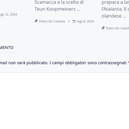
Scamacca e la scelta di
prepara a la
Teun Koopmeiners
...
l’Atalanta. I
Ago 12, 2024
olandese
...
Pietro De Conciliis
Ago 8, 2024
Pietro De Concil
MMENTO
email non sarà pubblicato.
I campi obbligatori sono contrassegnati