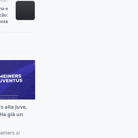
POST
na e
cão:
ente
 alla Juve,
“Ha già un
iners si