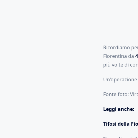
Ricordiamo però
Fiorentina da
4
più volte di co
Un’operazione 
Fonte foto: Vir
Leggi anche:
Tifosi della F