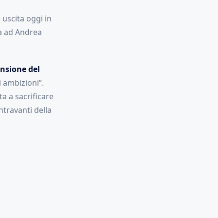
uscita oggi in
a ad Andrea
ensione del
 ambizioni”.
a a sacrificare
ntravanti della