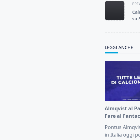
PRE
class="nav-
Cal
subtitle
su 
screen-
reader-
text">Page</s
LEGGI ANCHE
Almqvist al P
Fare al Fantac
Pontus Almqvis
in Italia oggi 