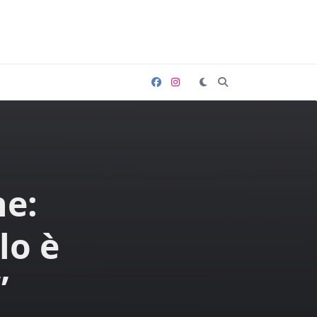
ne:
lo è
”