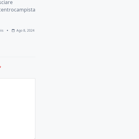
sciare
l centrocampista
iis
Ago 8, 2024
*