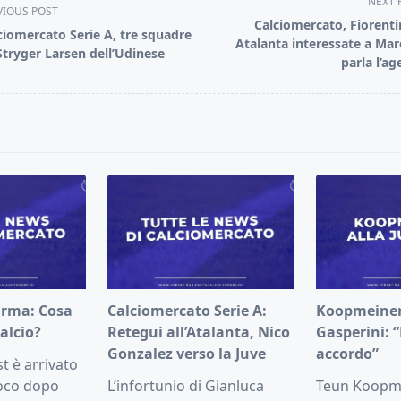
NEXT 
VIOUS POST
Calciomercato, Fiorenti
ciomercato Serie A, tre squadre
Atalanta interessate a Mar
Stryger Larsen dell’Udinese
parla l’ag
pan>
arma: Cosa
Calciomercato Serie A:
Koopmeiners
alcio?
Retegui all’Atalanta, Nico
Gasperini: 
Gonzalez verso la Juve
accordo”
t è arrivato
poco dopo
L’infortunio di Gianluca
Teun Koopme