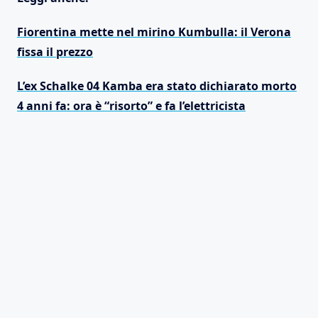
Fiorentina mette nel mirino Kumbulla: il Verona
fissa il prezzo
L’ex Schalke 04 Kamba era stato dichiarato morto
4 anni fa: ora è “risorto” e fa l’elettricista