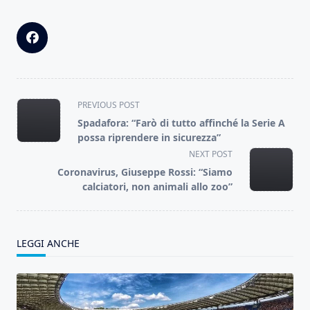
<span
PREVIOUS POST
class="nav-
Spadafora: “Farò di tutto affinché la Serie A
subtitle
possa riprendere in sicurezza”
screen-
NEXT POST
reader-
Coronavirus, Giuseppe Rossi: “Siamo
text">Page</span>
calciatori, non animali allo zoo”
LEGGI ANCHE