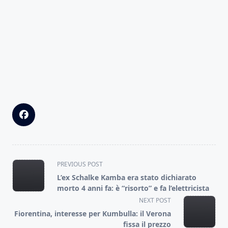
<span
PREVIOUS POST
class="nav-
L’ex Schalke Kamba era stato dichiarato
subtitle
morto 4 anni fa: è “risorto” e fa l’elettricista
screen-
NEXT POST
reader-
Fiorentina, interesse per Kumbulla: il Verona
text">Page</span>
fissa il prezzo