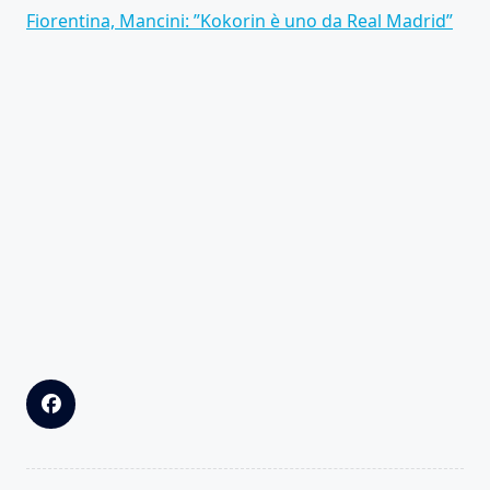
Fiorentina, Mancini: ”Kokorin è uno da Real Madrid”