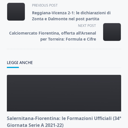
<span
PREVIOUS POST
class="nav-
Reggiana-Vicenza 2-1: le dichiarazioni di
subtitle
Zonta e Dalmonte nel post partita
screen-
NEXT POST
reader-
Calciomercato Fiorentina, offerta all’Arsenal
text">Page</span>
per Torreira: Formula e Cifre
LEGGI ANCHE
Salernitana-Fiorentina: le Formazioni Ufficiali (34ª
Giornata Serie A 2021-22)