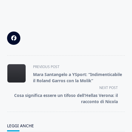
<span
PREVIOUS POST
class="nav-
Mara Santangelo a YSport: “Indimenticabile
subtitle
il Roland Garros con la Molik”
screen-
NEXT POST
reader-
Cosa significa essere un tifoso dell’Hellas Verona: il
text">Page</span>
racconto di Nicola
LEGGI ANCHE