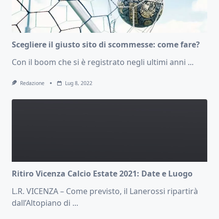
Scegliere il giusto sito di scommesse: come fare?
Con il boom che si è registrato negli ultimi anni
...
Redazione
Lug 8, 2022
Ritiro Vicenza Calcio Estate 2021: Date e Luogo
L.R. VICENZA – Come previsto, il Lanerossi ripartirà
dall’Altopiano di
...