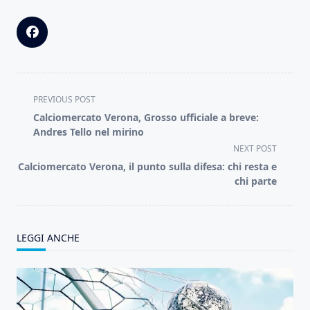
<span
PREVIOUS POST
class="nav-
Calciomercato Verona, Grosso ufficiale a breve:
subtitle
Andres Tello nel mirino
screen-
NEXT POST
reader-
Calciomercato Verona, il punto sulla difesa: chi resta e
text">Page</span>
chi parte
LEGGI ANCHE