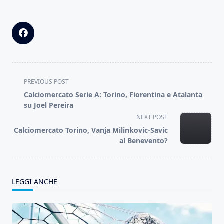
<span
PREVIOUS POST
class="nav-
Calciomercato Serie A: Torino, Fiorentina e Atalanta
subtitle
su Joel Pereira
screen-
NEXT POST
reader-
Calciomercato Torino, Vanja Milinkovic-Savic
text">Page</span>
al Benevento?
LEGGI ANCHE