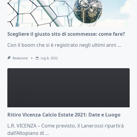
Scegliere il giusto sito di scommesse: come fare?
Con il boom che si è registrato negli ultimi anni
...
Redazione
Lug 8, 2022
Ritiro Vicenza Calcio Estate 2021: Date e Luogo
L.R. VICENZA – Come previsto, il Lanerossi ripartirà
dall’Altopiano di
...