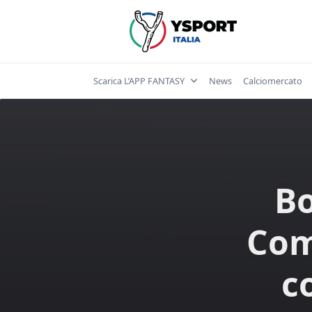
Skip
to
content
Scarica L’APP FANTASY
News
Calciomercato
Bo
Com
c