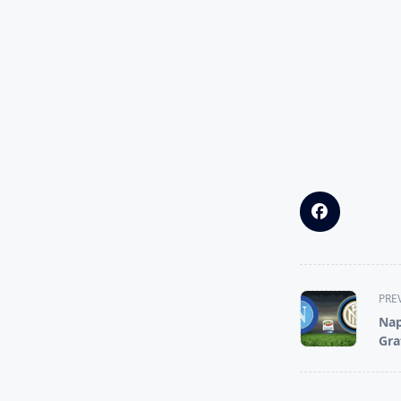
<span
PRE
class="nav-
Nap
subtitle
Gra
screen-
reader-