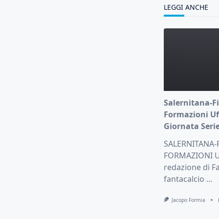
text">Page</s
LEGGI ANCHE
Salernitana-Fi
Formazioni Uff
Giornata Serie
SALERNITANA-
FORMAZIONI UF
redazione di Fa
fantacalcio
...
Jacopo Formia