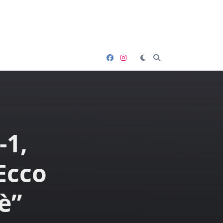
-1,
Ecco
è”