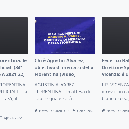
pan>
orentina: le
Chi è Agustin Alvarez,
Federico Ba
iciali (34ª
obiettivo di mercato della
Direttore Sp
 A 2021-22)
Fiorentina (Video)
Vicenza: é u
FIORENTINA
AGUSTIN ALVAREZ
L.R. VICENZA
FICIALI – La
FIORENTINA – In attesa di
girevoli in c
ntasY, il
capire quale sarà
...
biancorossa,
Pietro De Conciliis
Gen 4, 2022
Pietro De Concil
Apr 24, 2022