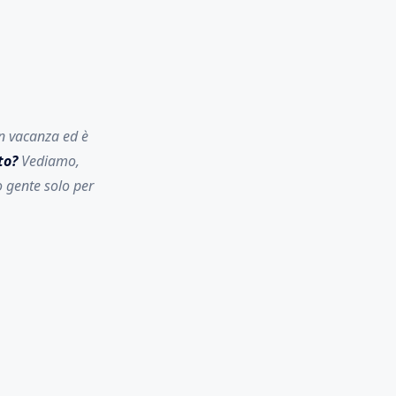
n vacanza ed è
to?
Vediamo,
o gente solo per