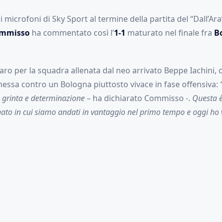
i microfoni di Sky Sport al termine della partita del “Dall’Ara”
ommisso
ha commentato così l’
1-1
maturato nel finale fra
B
ro per la squadra allenata dal neo arrivato Beppe Iachini, 
messa contro un Bologna piuttosto vivace in fase offensiva:
 grinta e determinazione
– ha dichiarato Commisso -.
Questa è
to in cui siamo andati in vantaggio nel primo tempo e oggi ho v