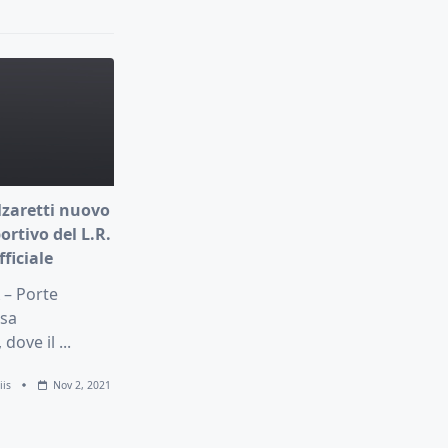
lzaretti nuovo
ortivo del L.R.
fficiale
 – Porte
asa
 dove il
...
iis
Nov 2, 2021