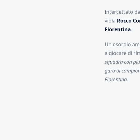
Intercettato da
viola
Rocco C
Fiorentina
.
Un esordio ama
a giocare di ri
squadra con più
gara di campiona
Fiorentina.