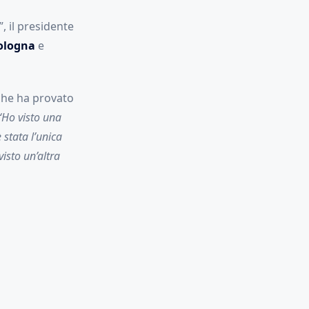
, il presidente
ologna
e
che ha provato
“Ho visto una
 stata l’unica
isto un’altra