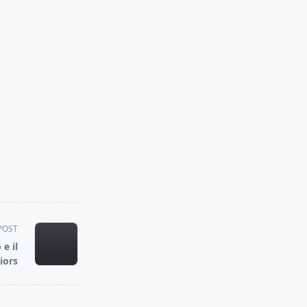
POST
 e il
iors