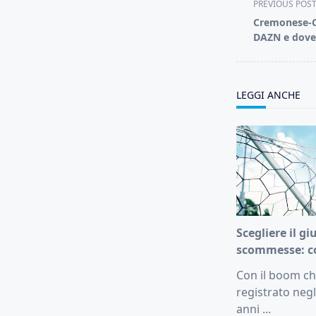
<span
PREVIOUS POS
class="nav-
Cremonese-C
subtitle
DAZN e dove 
screen-
reader-
text">Page</s
LEGGI ANCHE
Scegliere il gi
scommesse: c
Con il boom che
registrato negl
anni
...