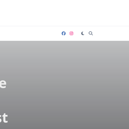
le
st