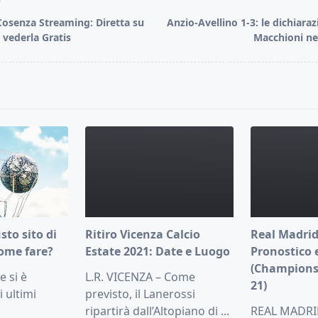
T
osenza Streaming: Diretta su
Anzio-Avellino 1-3: le dichiaraz
vederla Gratis
Macchioni nel
pan>
usto sito di
Ritiro Vicenza Calcio
Real Madrid
ome fare?
Estate 2021: Date e Luogo
Pronostico 
(Champions
 si è
L.R. VICENZA – Come
21)
i ultimi
previsto, il Lanerossi
ripartirà dall’Altopiano di
...
REAL MADRI