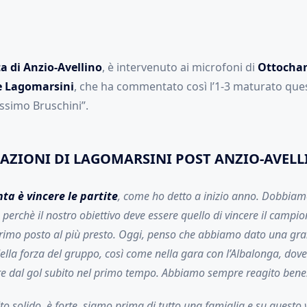
ta di Anzio-Avellino
, è intervenuto ai microfoni di
Ottocha
e Lagomarsini
, che ha commentato così l’1-3 maturato qu
ssimo Bruschini”.
RAZIONI DI LAGOMARSINI POST ANZIO-AVEL
ta è vincere le partite
, come ho detto a inizio anno. Dobbiam
, perchè il nostro obiettivo deve essere quello di vincere il campi
primo posto al più presto. Oggi, penso che abbiamo dato una gr
lla forza del gruppo, così come nella gara con l’Albalonga, dov
are dal gol subito nel primo tempo. Abbiamo sempre reagito bene
to solido, è forte, siamo prima di tutto una famiglia e su questo