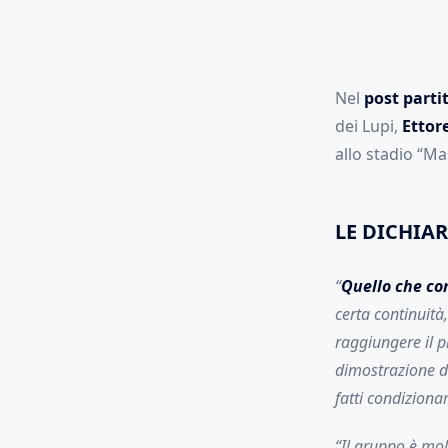
Nel
post parti
dei Lupi,
Ettor
allo stadio “Ma
LE DICHIA
“
Quello che con
certa continuità
raggiungere il 
dimostrazione de
fatti condizion
“Il gruppo è mol