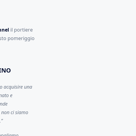
nnel
il portiere
esto pomeriggio
LINO
o acquisire una
onato e
ande
e non ci siamo
.”
 vogliamo