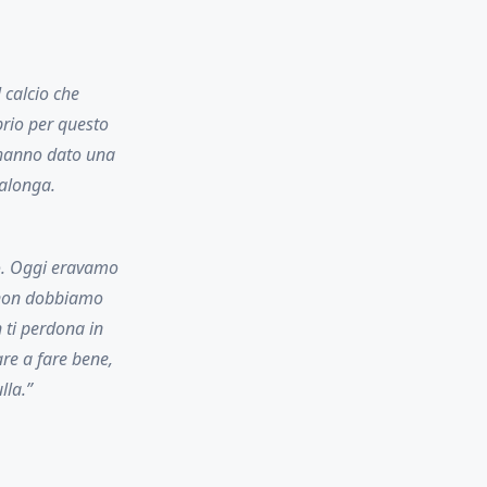
 calcio che
prio per questo
i hanno dato una
balonga.
co. Oggi eravamo
, non dobbiamo
 ti perdona in
re a fare bene,
lla.”