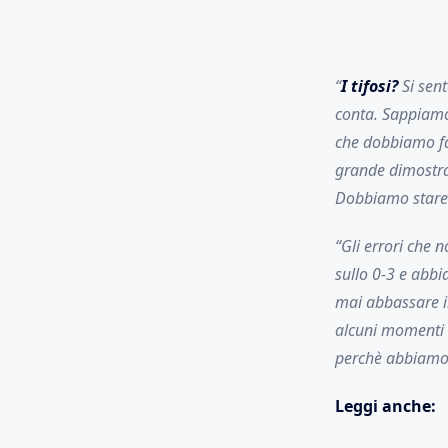
“
I tifosi?
Si sent
conta. Sappiamo 
che dobbiamo far
grande dimostraz
Dobbiamo stare u
“Gli errori che
sullo 0-3 e abb
mai abbassare il
alcuni momenti d
perchè abbiamo 
Leggi anche: