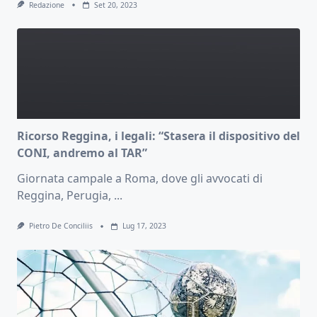
Redazione
Set 20, 2023
Ricorso Reggina, i legali: “Stasera il dispositivo del
CONI, andremo al TAR”
Giornata campale a Roma, dove gli avvocati di
Reggina, Perugia,
...
Pietro De Conciliis
Lug 17, 2023