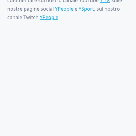
commentare sul nostro canale YouTube
Y Tv
, sulle
nostre pagine social
YPeople
e
YSport
, sul nostro
canale Twitch
YPeople
.