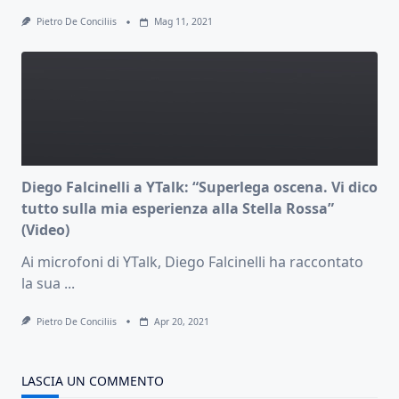
Pietro De Conciliis
Mag 11, 2021
Diego Falcinelli a YTalk: “Superlega oscena. Vi dico
tutto sulla mia esperienza alla Stella Rossa”
(Video)
Ai microfoni di YTalk, Diego Falcinelli ha raccontato
la sua
...
Pietro De Conciliis
Apr 20, 2021
LASCIA UN COMMENTO