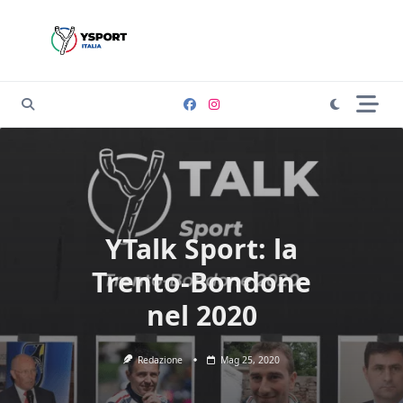
Skip
to
content
YTalk Sport: la
Trento-Bondone
nel 2020
Redazione
Mag 25, 2020