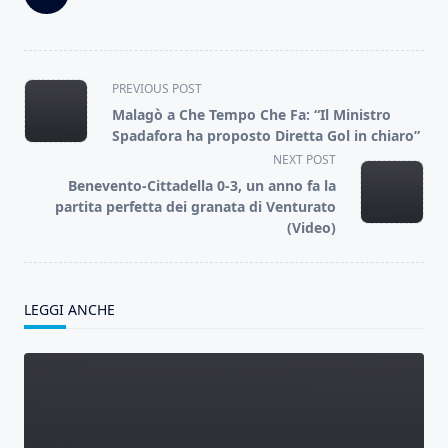
<span
PREVIOUS POST
class="nav-
Malagò a Che Tempo Che Fa: “Il Ministro
subtitle
Spadafora ha proposto Diretta Gol in chiaro”
screen-
NEXT POST
reader-
Benevento-Cittadella 0-3, un anno fa la
text">Page</span>
partita perfetta dei granata di Venturato
(Video)
LEGGI ANCHE