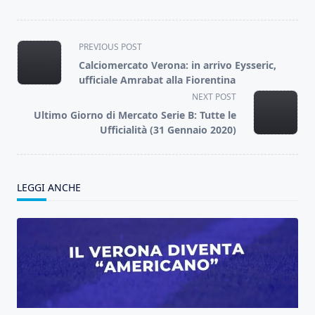
<span
PREVIOUS POST
class="nav-
Calciomercato Verona: in arrivo Eysseric,
subtitle
ufficiale Amrabat alla Fiorentina
screen-
NEXT POST
reader-
Ultimo Giorno di Mercato Serie B: Tutte le
text">Page</span>
Ufficialità (31 Gennaio 2020)
LEGGI ANCHE