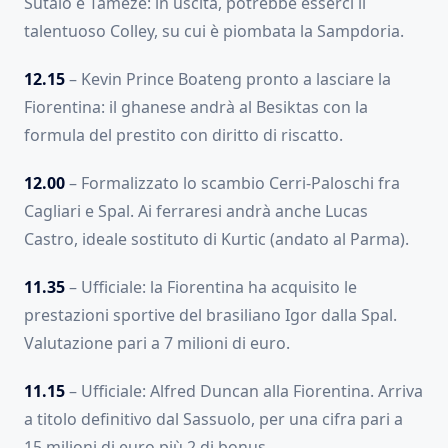
Sutalo e Tameze: in uscita, potrebbe esserci il
talentuoso Colley, su cui è piombata la Sampdoria.
12.15
– Kevin Prince Boateng pronto a lasciare la
Fiorentina: il ghanese andrà al Besiktas con la
formula del prestito con diritto di riscatto.
12.00
– Formalizzato lo scambio Cerri-Paloschi fra
Cagliari e Spal. Ai ferraresi andrà anche Lucas
Castro, ideale sostituto di Kurtic (andato al Parma).
11.35
– Ufficiale: la Fiorentina ha acquisito le
prestazioni sportive del brasiliano Igor dalla Spal.
Valutazione pari a 7 milioni di euro.
1
1.15
– Ufficiale: Alfred Duncan alla Fiorentina. Arriva
a titolo definitivo dal Sassuolo, per una cifra pari a
15 milioni di euro più 2 di bonus.