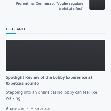
reader-
Fiorentina, Commisso: “Voglio regalare
text">Page</span>
trofei ai tifosi”
LEGGI ANCHE
Spotlight Review of the Lobby Experience at
0xbetcasino.info
Stepping into an online casino lobby can feel like
walking
...
Dihan Alam
Apr 29, 2026