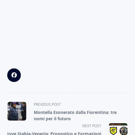
<span
PREVIOUS POST
class="nav-
Montella Esonerato dalla Fiorentina: tre
subtitle
nomi per il futuro
screen-
NEXT POST
reader-
Juve Stabia-Venezia: Pronostico e Formazioni