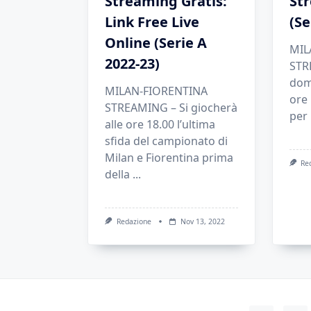
Streaming Gratis:
St
Link Free Live
(Se
Online (Serie A
MIL
2022-23)
STR
dom
MILAN-FIORENTINA
ore 
STREAMING – Si giocherà
per 
alle ore 18.00 l’ultima
sfida del campionato di
Milan e Fiorentina prima
Re
della
...
Redazione
Nov 13, 2022