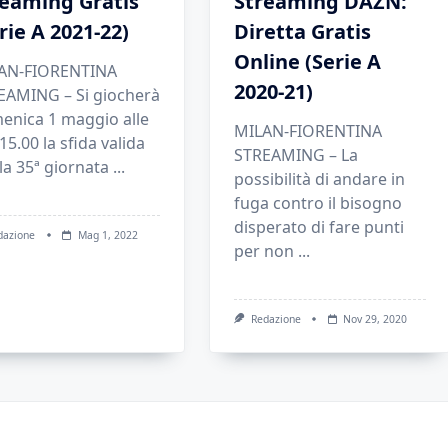
reaming Gratis
Streaming DAZN:
rie A 2021-22)
Diretta Gratis
Online (Serie A
AN-FIORENTINA
2020-21)
EAMING – Si giocherà
enica 1 maggio alle
MILAN-FIORENTINA
15.00 la sfida valida
STREAMING – La
la 35ª giornata
...
possibilità di andare in
fuga contro il bisogno
disperato di fare punti
dazione
Mag 1, 2022
per non
...
Redazione
Nov 29, 2020