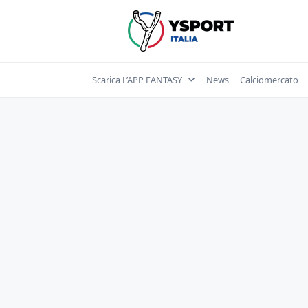
Skip
to
content
Scarica L’APP FANTASY
News
Calciomercato