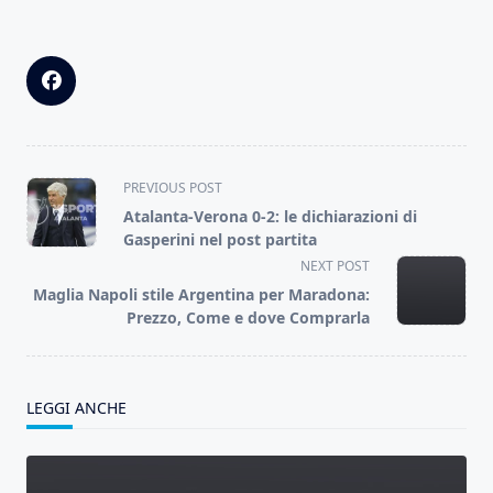
<span
PREVIOUS POST
class="nav-
Atalanta-Verona 0-2: le dichiarazioni di
subtitle
Gasperini nel post partita
screen-
NEXT POST
reader-
Maglia Napoli stile Argentina per Maradona:
text">Page</span>
Prezzo, Come e dove Comprarla
LEGGI ANCHE