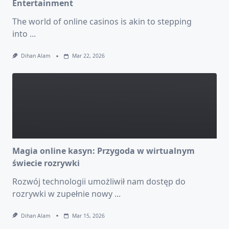
Entertainment
The world of online casinos is akin to stepping
into
...
Dihan Alam
Mar 22, 2026
Magia online kasyn: Przygoda w wirtualnym
świecie rozrywki
Rozwój technologii umożliwił nam dostęp do
rozrywki w zupełnie nowy
...
Dihan Alam
Mar 15, 2026