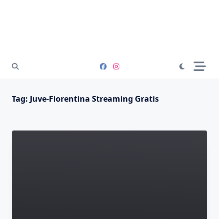
Tag:
Juve-Fiorentina Streaming Gratis