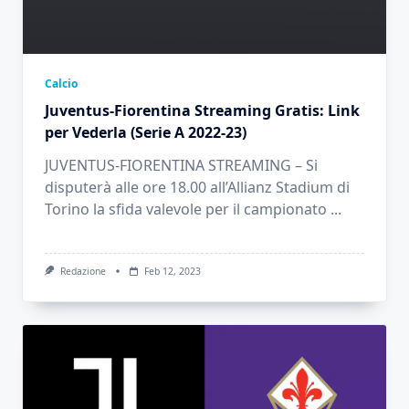
Calcio
Juventus-Fiorentina Streaming Gratis: Link
per Vederla (Serie A 2022-23)
JUVENTUS-FIORENTINA STREAMING – Si
disputerà alle ore 18.00 all’Allianz Stadium di
Torino la sfida valevole per il campionato
...
Redazione
Feb 12, 2023