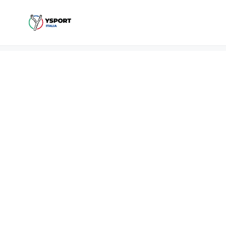
Skip
to
content