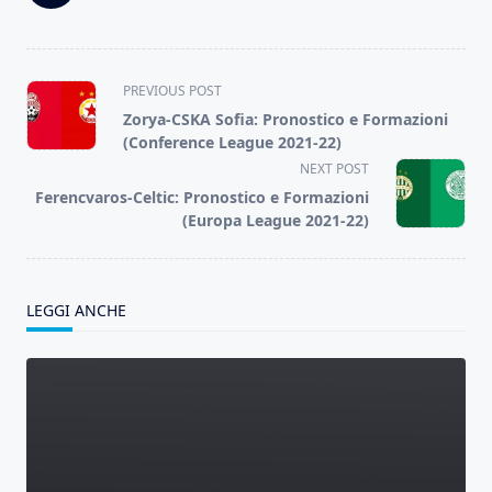
<span
PREVIOUS POST
class="nav-
Zorya-CSKA Sofia: Pronostico e Formazioni
subtitle
(Conference League 2021-22)
screen-
NEXT POST
reader-
Ferencvaros-Celtic: Pronostico e Formazioni
text">Page</span>
(Europa League 2021-22)
LEGGI ANCHE