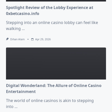
Spotlight Review of the Lobby Experience at
0xbetcasino.info
Stepping into an online casino lobby can feel like
walking
...
Dihan Alam
Apr 29, 2026
Digital Wonderland: The Allure of Online Casino
Entertainment
The world of online casinos is akin to stepping
into
...