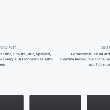
VIOUS POST
NEXT 
entina, uno fra Juric, Spalletti,
Coronavirus, ok ad atti
i Emery e Di Francesco se salta
sportiva individuale anche per
hini
sport di squ
pan>