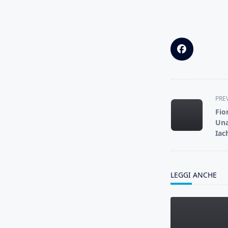
<span
PRE
class="nav-
Fior
subtitle
Una
screen-
Iac
reader-
text">Page</s
LEGGI ANCHE