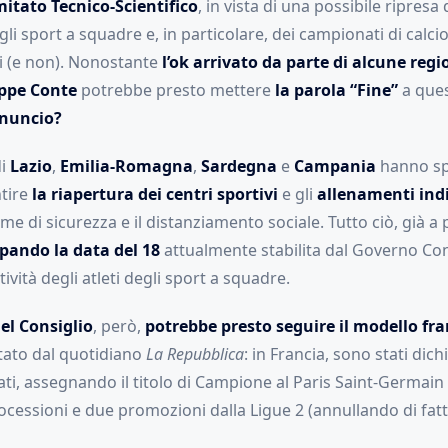
itato Tecnico-Scientifico
, in vista di una possibile ripresa 
li sport a squadre e, in particolare, dei campionati di calci
ci (e non). Nonostante
l’ok arrivato da parte di alcune regi
ppe Conte
potrebbe presto mettere
la parola “Fine”
a ques
nnuncio?
di
Lazio
,
Emilia-Romagna
,
Sardegna
e
Campania
hanno sp
tire
la riapertura dei centri sportivi
e gli
allenamenti indi
e di sicurezza e il distanziamento sociale. Tutto ciò, già a p
ipando la data del 18
attualmente stabilita dal Governo Con
tività degli atleti degli sport a squadre.
del Consiglio
, però,
potrebbe presto seguire il modello fr
tato dal quotidiano
La Repubblica
: in Francia, sono stati dich
ati, assegnando il titolo di Campione al Paris Saint-Germai
ocessioni e due promozioni dalla Ligue 2 (annullando di fatto