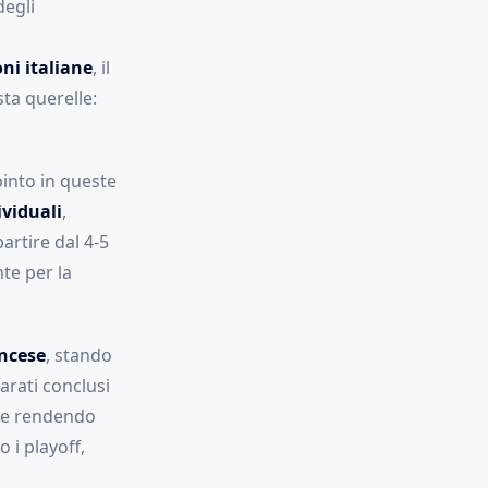
degli
o
oni italiane
, il
ta querelle:
into in queste
viduali
,
artire dal 4-5
te per la
ancese
, stando
iarati conclusi
n e rendendo
 i playoff,