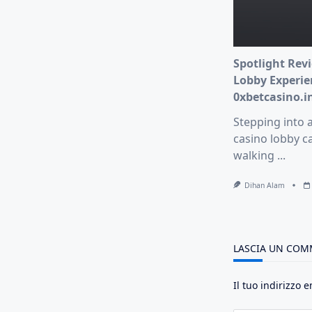
Spotlight Revi
Lobby Experie
0xbetcasino.i
Stepping into 
casino lobby ca
walking
...
Dihan Alam
LASCIA UN CO
Il tuo indirizzo 