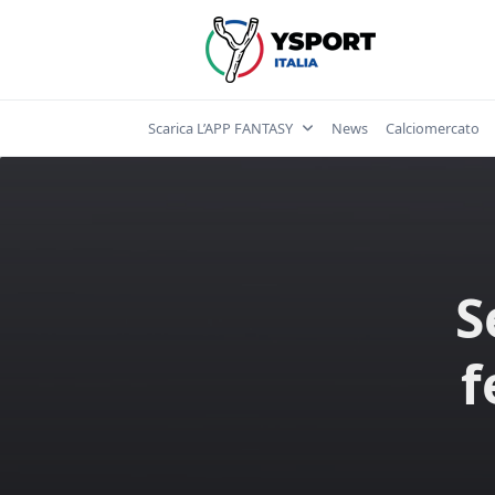
Skip
to
content
Scarica L’APP FANTASY
News
Calciomercato
S
f