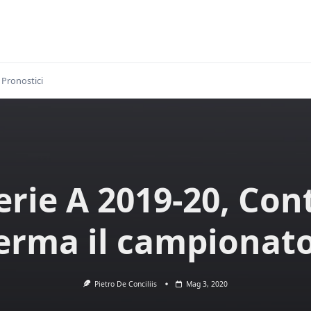
Pronostici
erie A 2019-20, Con
erma il campionat
Pietro De Conciliis
Mag 3, 2020