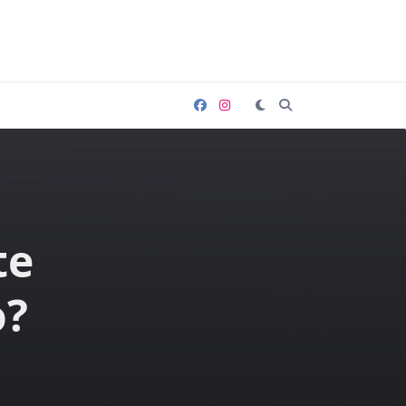
te
o?