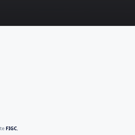
ste
FIGC
,