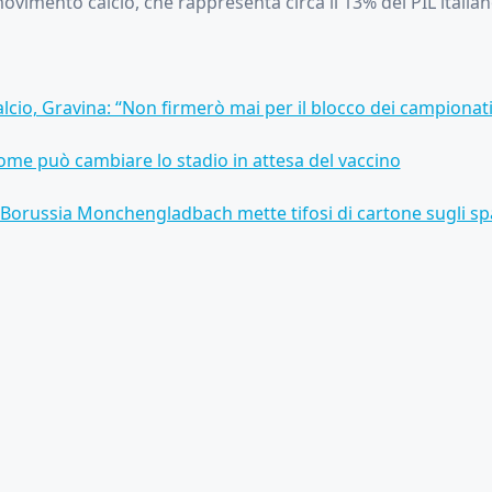
ovimento calcio, che rappresenta circa il 13% del PIL italian
lcio, Gravina: “Non firmerò mai per il blocco dei campionati
ome può cambiare lo stadio in attesa del vaccino
 Borussia Monchengladbach mette tifosi di cartone sugli spa