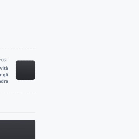
POST
vità
 gli
adra