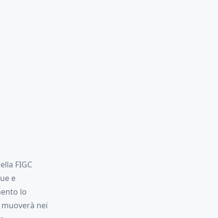
ella FIGC
gue e
mento lo
i muoverà nei