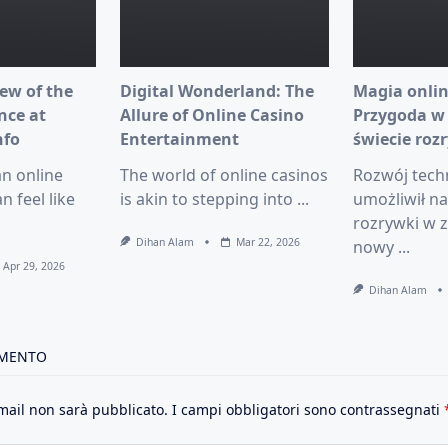
ew of the
Digital Wonderland: The
Magia onlin
nce at
Allure of Online Casino
Przygoda w
nfo
Entertainment
świecie roz
an online
The world of online casinos
Rozwój tech
n feel like
is akin to stepping into
...
umożliwił n
rozrywki w z
Dihan Alam
Mar 22, 2026
nowy
...
Apr 29, 2026
Dihan Alam
MMENTO
email non sarà pubblicato.
I campi obbligatori sono contrassegnati