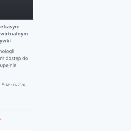
e kasyn:
 wirtualnym
rywki
nologii
am dostęp do
upełnie
Mar 15, 2026
*