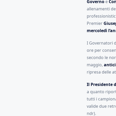
Governo
e
Com
allenamenti deg
professionisti
Premier
Giuse
mercoledì l’a
I Governatori 
ore per consen
secondo le norm
maggio,
antic
ripresa delle at
Il Presidente 
a quanto ripor
tutti i campion
valide due retr
ndr).