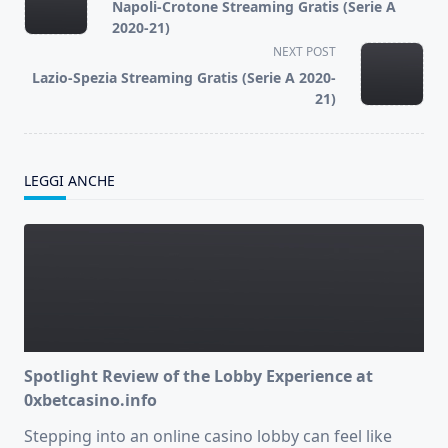
class="nav-
Napoli-Crotone Streaming Gratis (Serie A
subtitle
2020-21)
screen-
NEXT POST
reader-
Lazio-Spezia Streaming Gratis (Serie A 2020-
text">Page</span>
21)
LEGGI ANCHE
Spotlight Review of the Lobby Experience at
0xbetcasino.info
Stepping into an online casino lobby can feel like