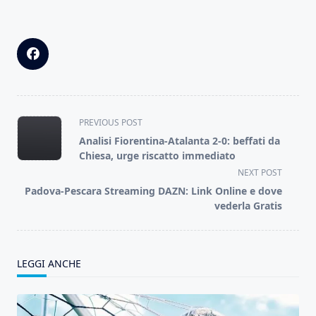
<span
PREVIOUS POST
class="nav-
Analisi Fiorentina-Atalanta 2-0: beffati da
subtitle
Chiesa, urge riscatto immediato
screen-
NEXT POST
reader-
Padova-Pescara Streaming DAZN: Link Online e dove
text">Page</span>
vederla Gratis
LEGGI ANCHE