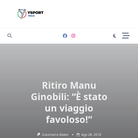
Skip
to
content
Ritiro Manu
Ginobili: “È stato
un viaggio
favoloso!”
Gianmarco Abate
Ago 28, 2018