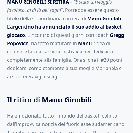
MANU GINOBILI SI RITIRA
–
“È stato un viaggio
favoloso, al di là dei sogni”
. Potrebbe essere questo il
titolo della straordinaria carriera di
Manu Ginobili
.
L’argentino ha annunciato il suo addio al basket
giocato
. L’incontro di questi giorni con coach
Gregg
Popovich
, ha fatto maturare in
Manu
l’idea di
chiudere la sua carriera cestistica per dedicarsi
completamente alla famiglia. Ora sì che il #20 potrà
dedicarsi completamente a sua moglie Marianela e
ai suoi meravigliosi figli.
Il ritiro di Manu Ginobili
Ha emozionato tutto il mondo del basket, colpito
dall’improvvisa notizia del fuoriclasse sudamericano.
Tramite i canali social il ragazzaccio di Bahia Blanca