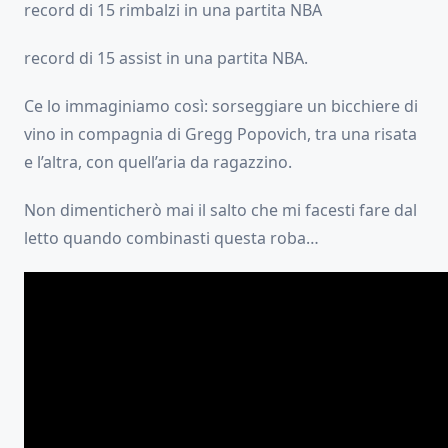
record di 15 rimbalzi in una partita NBA
record di 15 assist in una partita NBA.
Ce lo immaginiamo così: sorseggiare un bicchiere di
vino in compagnia di Gregg Popovich, tra una risata
e l’altra, con quell’aria da ragazzino.
Non dimenticherò mai il salto che mi facesti fare dal
letto quando combinasti questa roba…