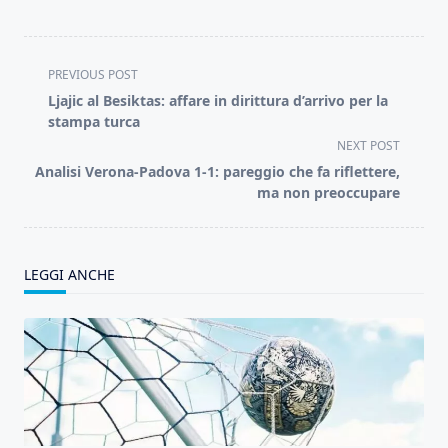
<span
PREVIOUS POST
class="nav-
Ljajic al Besiktas: affare in dirittura d’arrivo per la
subtitle
stampa turca
screen-
NEXT POST
reader-
Analisi Verona-Padova 1-1: pareggio che fa riflettere,
text">Page</span>
ma non preoccupare
LEGGI ANCHE