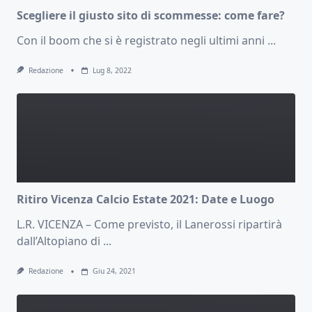
Scegliere il giusto sito di scommesse: come fare?
Con il boom che si è registrato negli ultimi anni
...
Redazione
Lug 8, 2022
Ritiro Vicenza Calcio Estate 2021: Date e Luogo
L.R. VICENZA – Come previsto, il Lanerossi ripartirà
dall’Altopiano di
...
Redazione
Giu 24, 2021