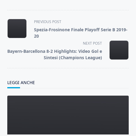
<span
PREVIOUS POST
class="nav-
Spezia-Frosinone Finale Playoff Serie B 2019-
subtitle
20
screen-
NEXT POST
reader-
Bayern-Barcellona 8-2 Highlights: Video Gol e
text">Page</span>
Sintesi (Champions League)
LEGGI ANCHE