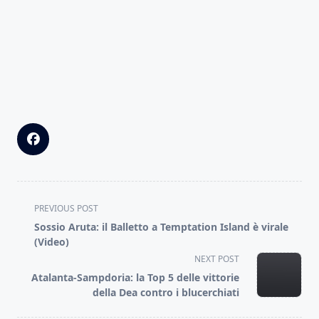
<span
PREVIOUS POST
class="nav-
Sossio Aruta: il Balletto a Temptation Island è virale
subtitle
(Video)
screen-
NEXT POST
reader-
Atalanta-Sampdoria: la Top 5 delle vittorie
text">Page</span>
della Dea contro i blucerchiati