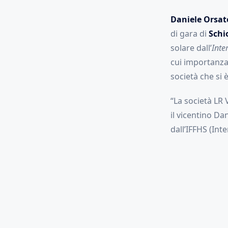
Daniele Orsat
di gara di
Schi
solare dall’
Inte
cui importanza 
società che si 
“La società LR 
il vicentino Da
dall’IFFHS (Int