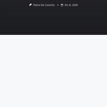
Pietro De Conciliis
Dic 8, 2020