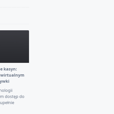
e kasyn:
 wirtualnym
rywki
nologii
am dostęp do
upełnie