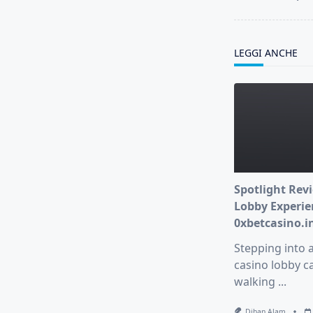
reader-
text">Page</s
LEGGI ANCHE
Spotlight Revi
Lobby Experie
0xbetcasino.i
Stepping into 
casino lobby ca
walking
...
Dihan Alam