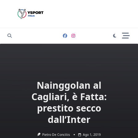
Skip
to
content
Nainggolan al
Cagliari, è Fatta:
prestito secco
dall’Inter
Pietro De Conciliis
Ago 1, 2019