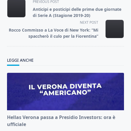
<span
PREVIOUS POST
class="nav-
Anticipi e posticipi delle prime due giornate
subtitle
di Serie A (Stagione 2019-20)
screen-
NEXT POST
reader-
Rocco Commisso a La Voce di New York: “Mi
text">Page</span>
spaccherò il culo per la Fiorentina”
LEGGI ANCHE
Hellas Verona passa a Presidio Investors: ora è
ufficiale