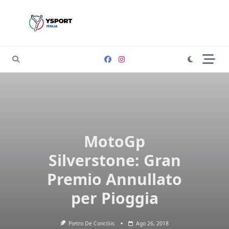
Skip
to
content
MotoGp
Silverstone: Gran
Premio Annullato
per Pioggia
Pietro De Conciliis
Ago 26, 2018