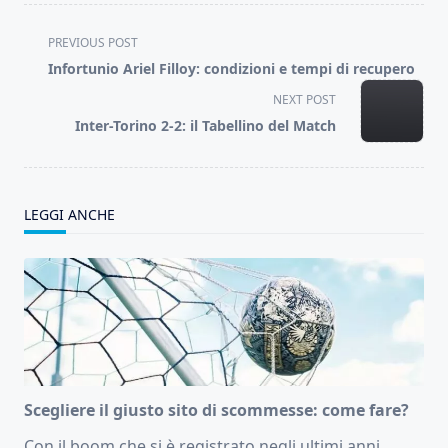
<span
PREVIOUS POST
class="nav-
Infortunio Ariel Filloy: condizioni e tempi di recupero
subtitle
NEXT POST
screen-
Inter-Torino 2-2: il Tabellino del Match
reader-
text">Page</span>
LEGGI ANCHE
Scegliere il giusto sito di scommesse: come fare?
Con il boom che si è registrato negli ultimi anni
...