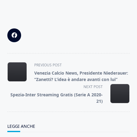
<span
PREVIOUS POST
class="nav-
Venezia Calcio News, Presidente Niederauer:
subtitle
“Zanetti? L’idea è andare avanti con lui”
screen-
NEXT POST
reader-
Spezia-Inter Streaming Gratis (Serie A 2020-
text">Page</span>
21)
LEGGI ANCHE