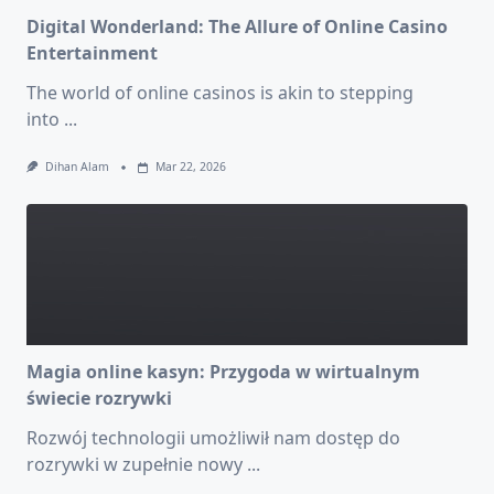
Digital Wonderland: The Allure of Online Casino
Entertainment
The world of online casinos is akin to stepping
into
...
Dihan Alam
Mar 22, 2026
Magia online kasyn: Przygoda w wirtualnym
świecie rozrywki
Rozwój technologii umożliwił nam dostęp do
rozrywki w zupełnie nowy
...