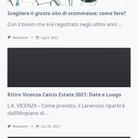
Scegliere il giusto sito di scommesse: come fare?
Con il boom che si è registrato negli ultimi anni
...
Redazione
Lug 8, 2022
Ritiro Vicenza Calcio Estate 2021: Date e Luogo
L.R. VICENZA – Come previsto, il Lanerossi ripartirà
dall’Altopiano di
...
Redazione
Giu 24, 2021