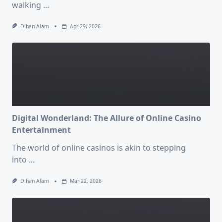
walking
...
Dihan Alam
Apr 29, 2026
Digital Wonderland: The Allure of Online Casino
Entertainment
The world of online casinos is akin to stepping
into
...
Dihan Alam
Mar 22, 2026