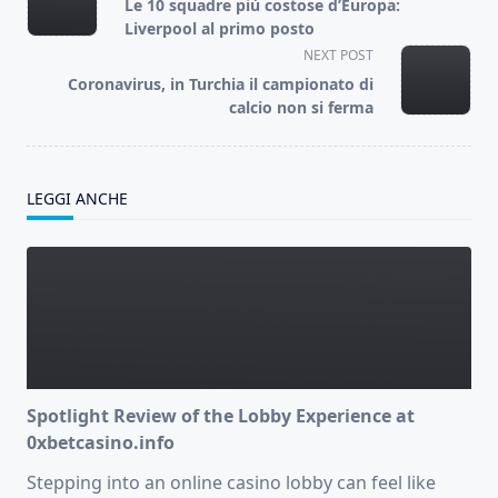
class="nav-
Le 10 squadre più costose d’Europa:
subtitle
Liverpool al primo posto
screen-
NEXT POST
reader-
Coronavirus, in Turchia il campionato di
text">Page</span>
calcio non si ferma
LEGGI ANCHE
Spotlight Review of the Lobby Experience at
0xbetcasino.info
Stepping into an online casino lobby can feel like