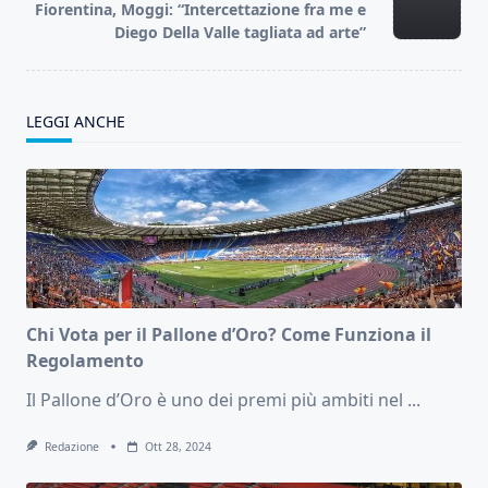
reader-
Fiorentina, Moggi: “Intercettazione fra me e
text">Page</span>
Diego Della Valle tagliata ad arte”
LEGGI ANCHE
Chi Vota per il Pallone d’Oro? Come Funziona il
Regolamento
Il Pallone d’Oro è uno dei premi più ambiti nel
...
Redazione
Ott 28, 2024