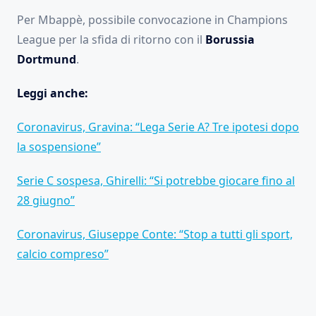
Per Mbappè, possibile convocazione in Champions
League per la sfida di ritorno con il
Borussia
Dortmund
.
Leggi anche:
Coronavirus, Gravina: “Lega Serie A? Tre ipotesi dopo
la sospensione”
Serie C sospesa, Ghirelli: “Si potrebbe giocare fino al
28 giugno”
Coronavirus, Giuseppe Conte: “Stop a tutti gli sport,
calcio compreso”