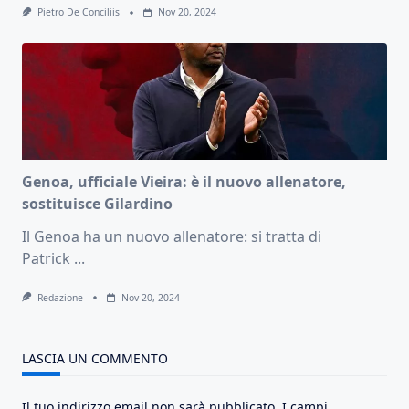
Pietro De Conciliis
Nov 20, 2024
Genoa, ufficiale Vieira: è il nuovo allenatore,
sostituisce Gilardino
Il Genoa ha un nuovo allenatore: si tratta di
Patrick
...
Redazione
Nov 20, 2024
LASCIA UN COMMENTO
Il tuo indirizzo email non sarà pubblicato.
I campi