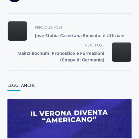
<span
PREVIOUS POST
class="nav-
Juve Stabia-Casertana Rinviata: è Ufficiale
subtitle
NEXT POST
screen-
Mainz-Bochum: Pronostico e Formazioni
reader-
(Coppa di Germania)
text">Page</span>
LEGGI ANCHE