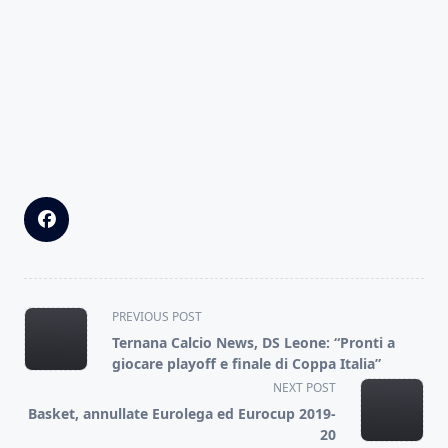
<span
PREVIOUS POST
class="nav-
Ternana Calcio News, DS Leone: “Pronti a
subtitle
giocare playoff e finale di Coppa Italia”
screen-
NEXT POST
reader-
Basket, annullate Eurolega ed Eurocup 2019-
text">Page</span>
20