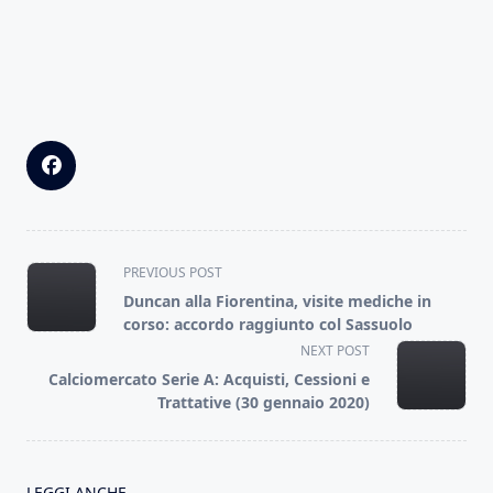
<span
PREVIOUS POST
class="nav-
Duncan alla Fiorentina, visite mediche in
subtitle
corso: accordo raggiunto col Sassuolo
screen-
NEXT POST
reader-
Calciomercato Serie A: Acquisti, Cessioni e
text">Page</span>
Trattative (30 gennaio 2020)
LEGGI ANCHE