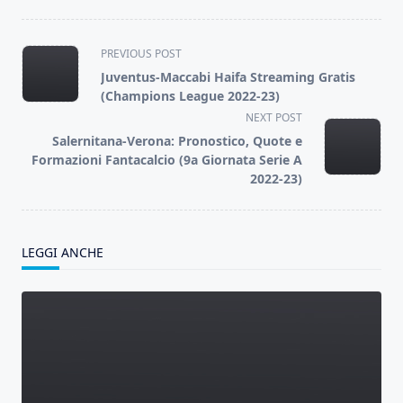
<span
PREVIOUS POST
class="nav-
Juventus-Maccabi Haifa Streaming Gratis
subtitle
(Champions League 2022-23)
screen-
NEXT POST
reader-
Salernitana-Verona: Pronostico, Quote e
text">Page</span>
Formazioni Fantacalcio (9a Giornata Serie A
2022-23)
LEGGI ANCHE