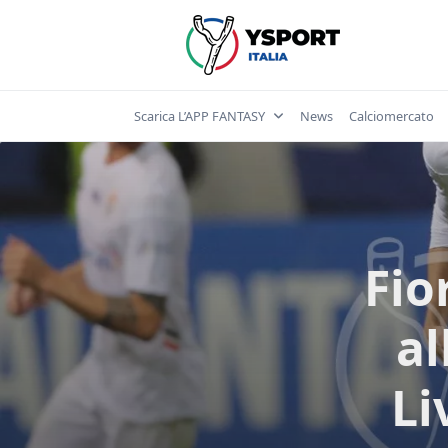
Skip
to
content
Scarica L’APP FANTASY
News
Calciomercato
Fio
al
Li