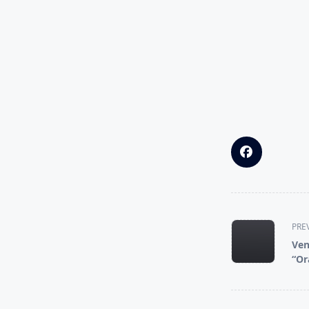
<span
PRE
class="nav-
Ven
subtitle
“Or
screen-
reader-
text">Page</s