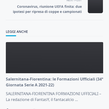
NEXT POST
reader-
Coronavirus, riunione UEFA finita: due
text">Page</span>
ipotesi per ripresa di coppe e campionati
LEGGI ANCHE
Salernitana-Fiorentina: le Formazioni Ufficiali (34ª
Giornata Serie A 2021-22)
SALERNITANA-FIORENTINA FORMAZIONI UFFICIALI –
La redazione di FantasY, il fantacalcio
...