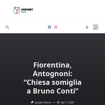
Skip
to
content
Fiorentina,
Antognoni:
“Chiesa somiglia
a Bruno Conti”
Jacopo Formia
Apr 1, 2020