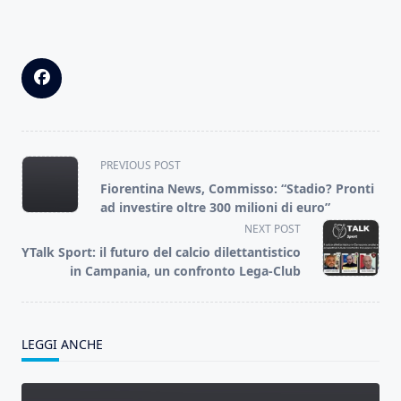
<span
PREVIOUS POST
class="nav-
Fiorentina News, Commisso: “Stadio? Pronti
subtitle
ad investire oltre 300 milioni di euro”
screen-
NEXT POST
reader-
YTalk Sport: il futuro del calcio dilettantistico
text">Page</span>
in Campania, un confronto Lega-Club
LEGGI ANCHE