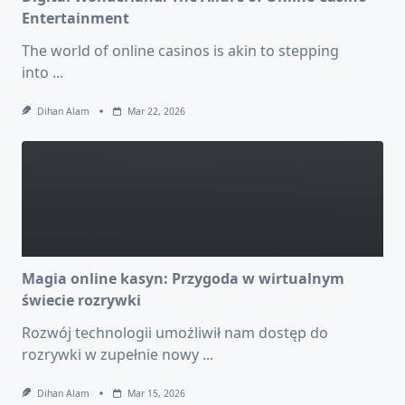
Entertainment
The world of online casinos is akin to stepping
into
...
Dihan Alam
Mar 22, 2026
Magia online kasyn: Przygoda w wirtualnym
świecie rozrywki
Rozwój technologii umożliwił nam dostęp do
rozrywki w zupełnie nowy
...
Dihan Alam
Mar 15, 2026