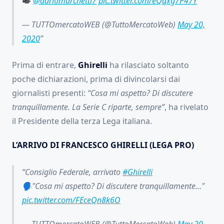
@dariomarchetti7
pic.twitter.com/eQqxg7P47Y
— TUTTOmercatoWEB (@TuttoMercatoWeb)
May 20,
2020
Prima di entrare,
Ghirelli
ha rilasciato soltanto
poche dichiarazioni, prima di divincolarsi dai
giornalisti presenti:
“Cosa mi aspetto? Di discutere
tranquillamente. La Serie C riparte, sempre”
, ha rivelato
il Presidente della terza Lega italiana.
L’ARRIVO DI FRANCESCO GHIRELLI (LEGA PRO)
Consiglio Federale, arrivato
#Ghirelli
🗣"Cosa mi aspetto? Di discutere tranquillamente…"
pic.twitter.com/FEceQn8k6O