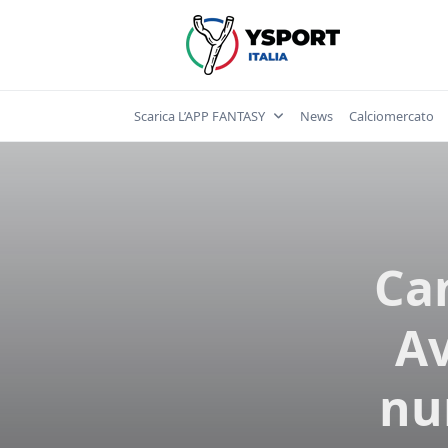
Skip
to
content
Scarica L’APP FANTASY
News
Calciomercato
Ca
Av
nu