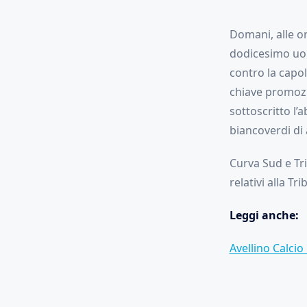
Domani, alle o
dodicesimo uom
contro la capoli
chiave promozi
sottoscritto l
biancoverdi di a
Curva Sud e Tri
relativi alla T
Leggi anche:
Avellino Calcio