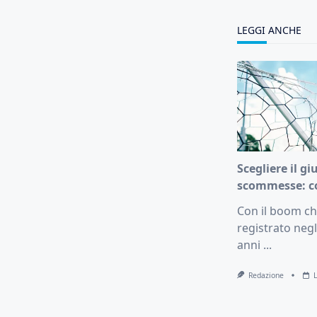
reader-
text">Page</s
LEGGI ANCHE
Scegliere il gi
scommesse: c
Con il boom che
registrato negl
anni
...
Redazione