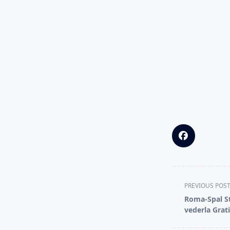
<span
PREVIOUS POS
class="nav-
Roma-Spal St
subtitle
vederla Grat
screen-