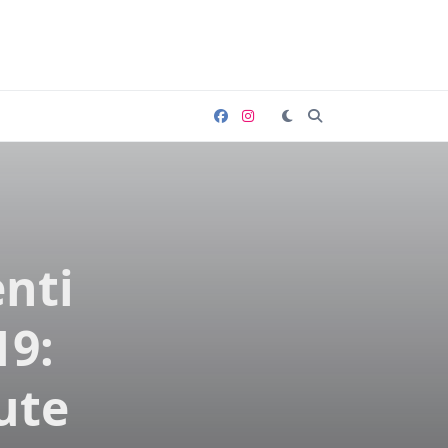
nti
19:
ute