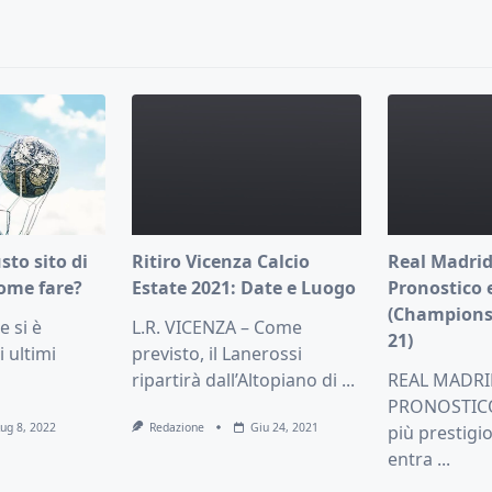
pan>
usto sito di
Ritiro Vicenza Calcio
Real Madrid
ome fare?
Estate 2021: Date e Luogo
Pronostico 
(Champions
 si è
L.R. VICENZA – Come
21)
i ultimi
previsto, il Lanerossi
ripartirà dall’Altopiano di
...
REAL MADRI
PRONOSTICO 
Lug 8, 2022
Redazione
Giu 24, 2021
più prestigi
entra
...