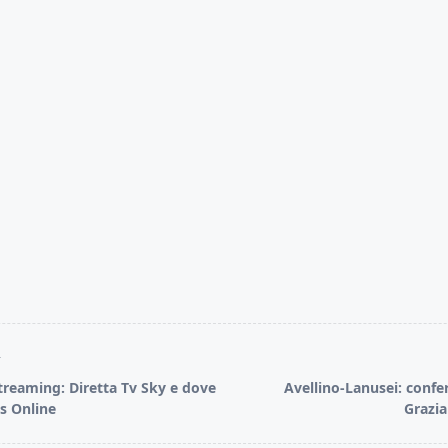
T
reaming: Diretta Tv Sky e dove
Avellino-Lanusei: conf
is Online
Grazia