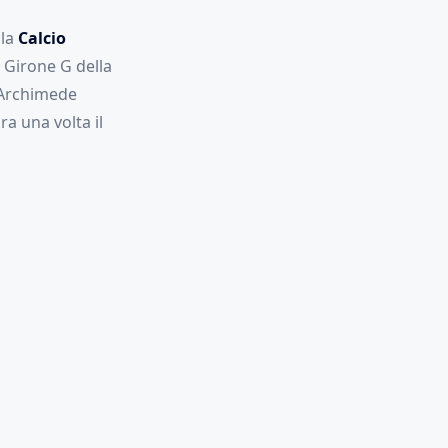
la
Calcio
 Girone G della
a Archimede
a una volta il