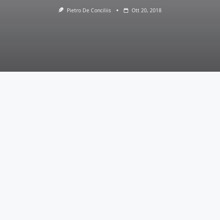
Pietro De Conciliis
Ott 20, 2018