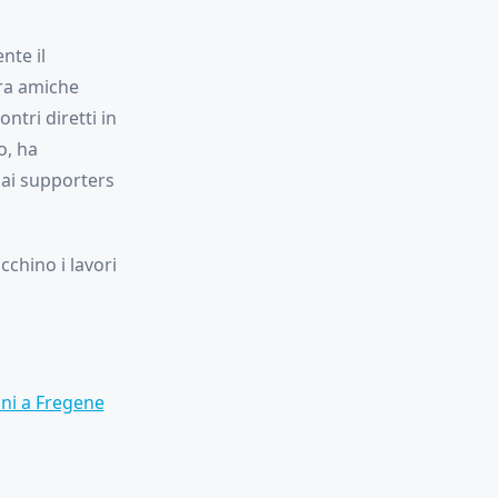
nte il
ra amiche
ntri diretti in
o, ha
 ai supporters
cchino i lavori
ini a Fregene