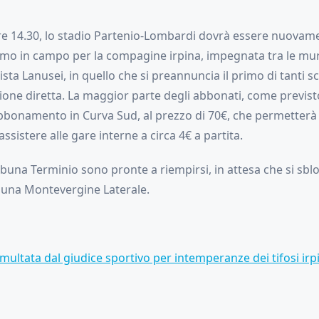
re 14.30, lo stadio Partenio-Lombardi dovrà essere nuovame
o in campo per la compagine irpina, impegnata tra le mu
sta Lanusei, in quello che si preannuncia il primo di tanti sco
one diretta. La maggior parte degli abbonati, come previst
’abbonamento in Curva Sud, al prezzo di 70€, che permetterà
ssistere alle gare interne a circa 4€ a partita.
buna Terminio sono pronte a riempirsi, in attesa che si sblo
ribuna Montevergine Laterale.
 multata dal giudice sportivo per intemperanze dei tifosi irp