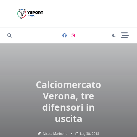
Skip
to
content
Calciomercato
Verona, tre
difensori in
uscita
Nicola Marinello
Lug 30, 2018