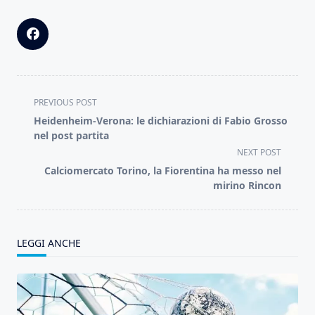
<span
PREVIOUS POST
class="nav-
Heidenheim-Verona: le dichiarazioni di Fabio Grosso
subtitle
nel post partita
screen-
NEXT POST
reader-
Calciomercato Torino, la Fiorentina ha messo nel
text">Page</span>
mirino Rincon
LEGGI ANCHE