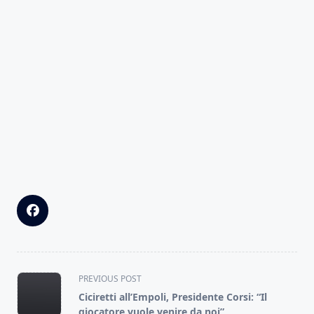
<span
PREVIOUS POST
class="nav-
Ciciretti all’Empoli, Presidente Corsi: “Il
subtitle
giocatore vuole venire da noi”