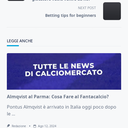
screen-
NEXT POST
reader-
Betting tips for beginners
text">Page</span>
LEGGI ANCHE
Almqvist al Parma: Cosa Fare al Fantacalcio?
Pontus Almqvist è arrivato in Italia oggi poco dopo
le
...
Redazione
Ago 12, 2024