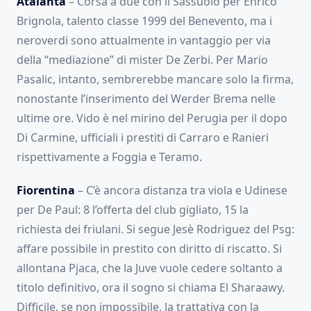
Atalanta
– Corsa a due con il Sassuolo per Enrico
Brignola, talento classe 1999 del Benevento, ma i
neroverdi sono attualmente in vantaggio per via
della “mediazione” di mister De Zerbi. Per Mario
Pasalic, intanto, sembrerebbe mancare solo la firma,
nonostante l’inserimento del Werder Brema nelle
ultime ore. Vido è nel mirino del Perugia per il dopo
Di Carmine, ufficiali i prestiti di Carraro e Ranieri
rispettivamente a Foggia e Teramo.
Fiorentina
– C’è ancora distanza tra viola e Udinese
per De Paul: 8 l’offerta del club gigliato, 15 la
richiesta dei friulani. Si segue Jesè Rodriguez del Psg:
affare possibile in prestito con diritto di riscatto. Si
allontana Pjaca, che la Juve vuole cedere soltanto a
titolo definitivo, ora il sogno si chiama El Sharaawy.
Difficile, se non impossibile, la trattativa con la