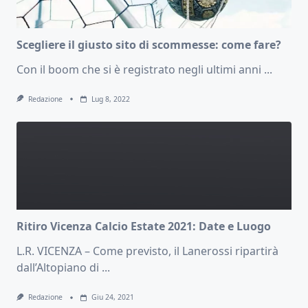
Scegliere il giusto sito di scommesse: come fare?
Con il boom che si è registrato negli ultimi anni
...
Redazione
Lug 8, 2022
Ritiro Vicenza Calcio Estate 2021: Date e Luogo
L.R. VICENZA – Come previsto, il Lanerossi ripartirà
dall’Altopiano di
...
Redazione
Giu 24, 2021