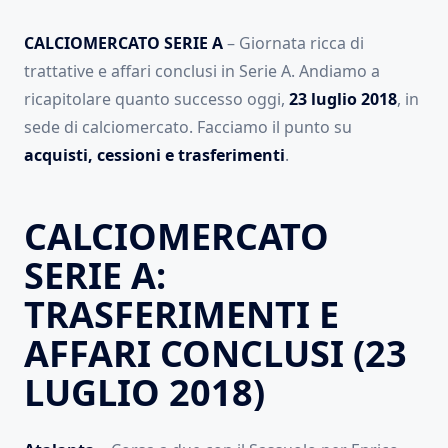
CALCIOMERCATO SERIE A
– Giornata ricca di
trattative e affari conclusi in Serie A. Andiamo a
ricapitolare quanto successo oggi,
23 luglio 2018
, in
sede di calciomercato. Facciamo il punto su
acquisti, cessioni e trasferimenti
.
CALCIOMERCATO
SERIE A:
TRASFERIMENTI E
AFFARI CONCLUSI (23
LUGLIO 2018)