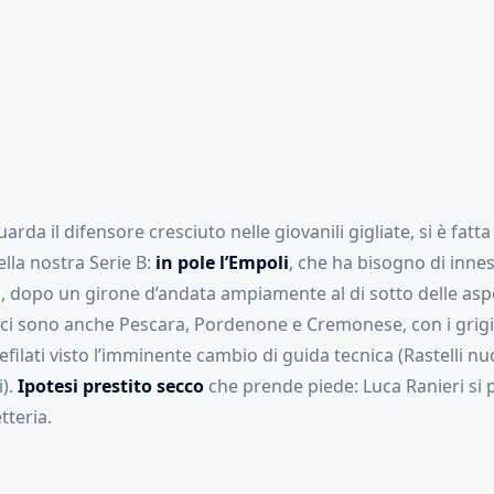
rda il difensore cresciuto nelle giovanili gigliate, si è fatta
lla nostra Serie B:
in pole l’Empoli
, che ha bisogno di innest
na, dopo un girone d’andata ampiamente al di sotto delle aspe
 ci sono anche Pescara, Pordenone e Cremonese, con i grigi
ilati visto l’imminente cambio di guida tecnica (Rastelli n
i).
Ipotesi prestito secco
che prende piede: Luca Ranieri si 
tteria.