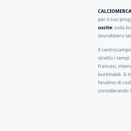
CALCIOMERCA
per il suo prog
uscite
: sulla l
dovrebbero las
Il centrocampis
stretto i tempi
francesi, inten
burkinabè. Si t
fanalino di co
considerando la