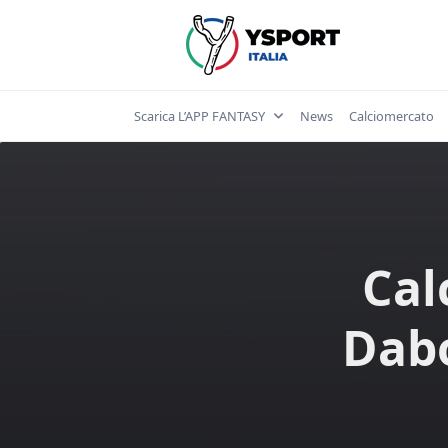
Skip
to
content
Scarica L’APP FANTASY
News
Calciomercato
Cal
Dabo