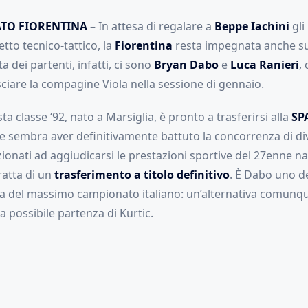
TO FIORENTINA
– In attesa di regalare a
Beppe Iachini
gli
etto tecnico-tattico, la
Fiorentina
resta impegnata anche s
ista dei partenti, infatti, ci sono
Bryan Dabo
e
Luca Ranieri
,
ciare la compagine Viola nella sessione di gennaio.
ta classe ‘92, nato a Marsiglia, è pronto a trasferirsi alla
SP
 e sembra aver definitivamente battuto la concorrenza di di
zionati ad aggiudicarsi le prestazioni sportive del 27enne na
ratta di un
trasferimento a titolo definitivo
. È Dabo uno de
da del massimo campionato italiano: un’alternativa comunq
 possibile partenza di Kurtic.