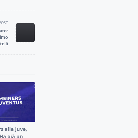
POST
ato:
simo
telli
 alla Juve,
“Ha già un