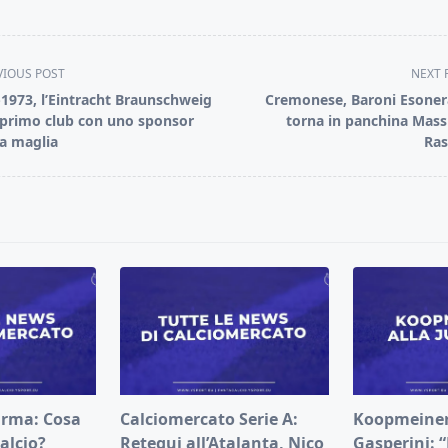
VIOUS POST
NEXT 
-1973, l’Eintracht Braunschweig
Cremonese, Baroni Esoner
l primo club con uno sponsor
torna in panchina Mas
la maglia
Ras
pan>
arma: Cosa
Calciomercato Serie A:
Koopmeiners
alcio?
Retegui all’Atalanta, Nico
Gasperini: 