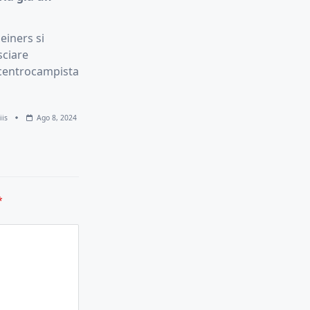
iners si
sciare
l centrocampista
iis
Ago 8, 2024
*