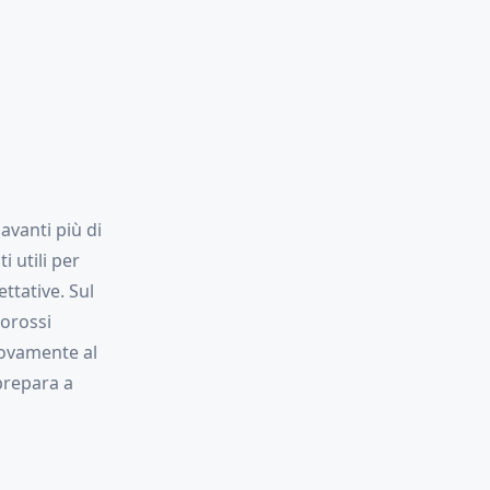
 avanti più di
i utili per
ttative. Sul
orossi
uovamente al
prepara a