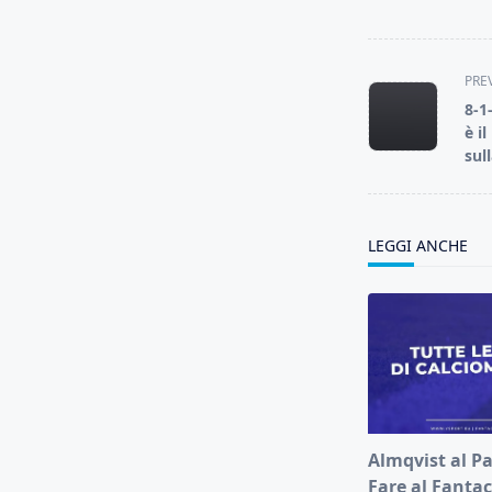
<span
PRE
class="nav-
8-1
subtitle
è i
screen-
sul
reader-
text">Page</s
LEGGI ANCHE
Almqvist al P
Fare al Fantac