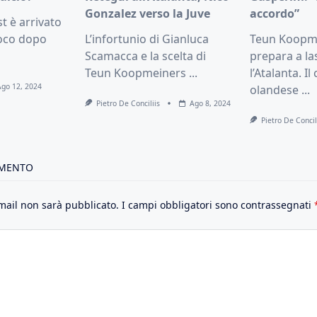
Gonzalez verso la Juve
accordo”
t è arrivato
poco dopo
L’infortunio di Gianluca
Teun Koopme
Scamacca e la scelta di
prepara a la
Teun Koopmeiners
...
l’Atalanta. I
Ago 12, 2024
olandese
...
Pietro De Conciliis
Ago 8, 2024
Pietro De Concil
MMENTO
email non sarà pubblicato.
I campi obbligatori sono contrassegnati