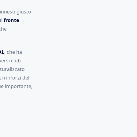
 innesti giusto
ul
fronte
 che
AL
, che ha
versi club
turalizzato
i rinforzi del
ue importante,