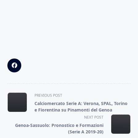
<span
PREVIOUS POST
class="nav-
Calciomercato Serie A: Verona, SPAL, Torino
subtitle
e Fiorentina su Pinamonti del Genoa
screen-
NEXT POST
reader-
Genoa-Sassuolo: Pronostico e Formazioni
text">Page</span>
(Serie A 2019-20)