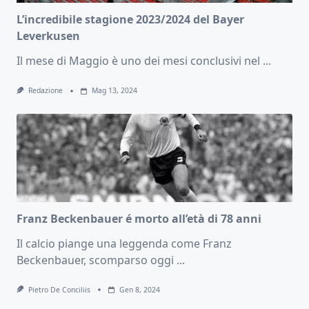
L’incredibile stagione 2023/2024 del Bayer
Leverkusen
Il mese di Maggio è uno dei mesi conclusivi nel
...
Redazione
Mag 13, 2024
Franz Beckenbauer é morto all’età di 78 anni
Il calcio piange una leggenda come Franz
Beckenbauer, scomparso oggi
...
Pietro De Conciliis
Gen 8, 2024