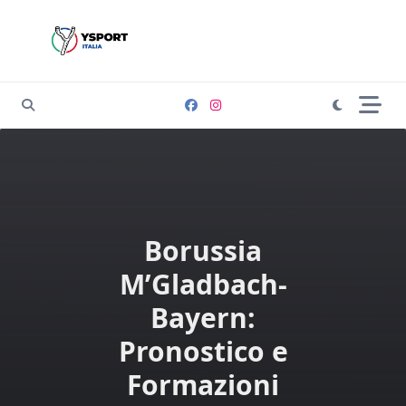
Skip
to
content
Borussia
M’Gladbach-
Bayern:
Pronostico e
Formazioni