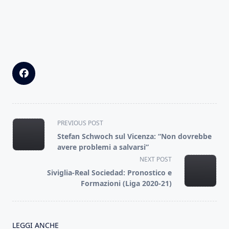
<span
PREVIOUS POST
class="nav-
Stefan Schwoch sul Vicenza: “Non dovrebbe
subtitle
avere problemi a salvarsi”
screen-
NEXT POST
reader-
Siviglia-Real Sociedad: Pronostico e
text">Page</span>
Formazioni (Liga 2020-21)
LEGGI ANCHE