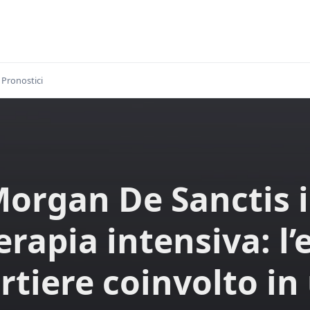
Pronostici
organ De Sanctis 
erapia intensiva: l’
rtiere coinvolto in