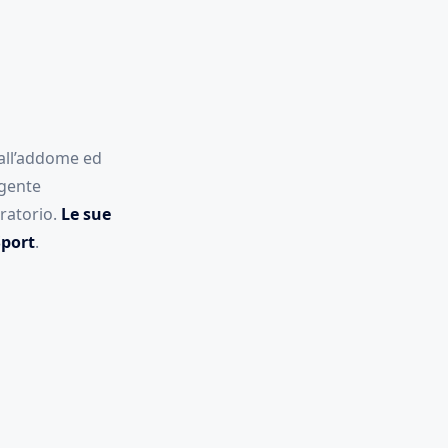
 all’addome ed
igente
ratorio.
Le sue
Sport
.