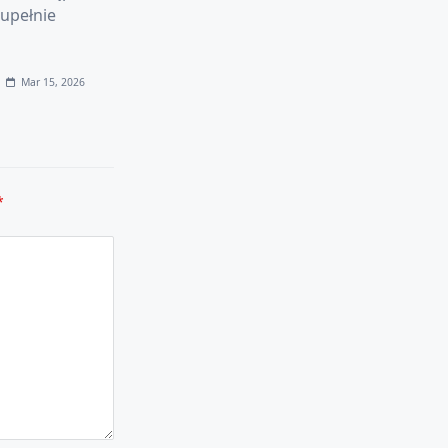
upełnie
Mar 15, 2026
*