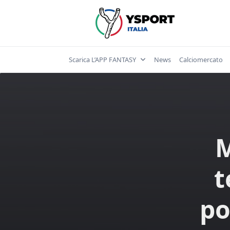
Skip
to
content
Scarica L’APP FANTASY
News
Calciomercato
M
t
po