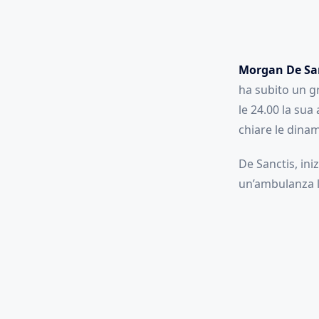
Morgan De Sa
ha subito un g
le 24.00 la sua
chiare le dinam
De Sanctis, ini
un’ambulanza lo 