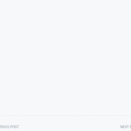
VIOUS POST
NEXT 