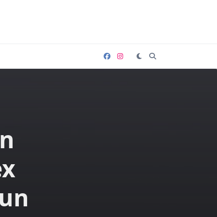
in
ex
 un