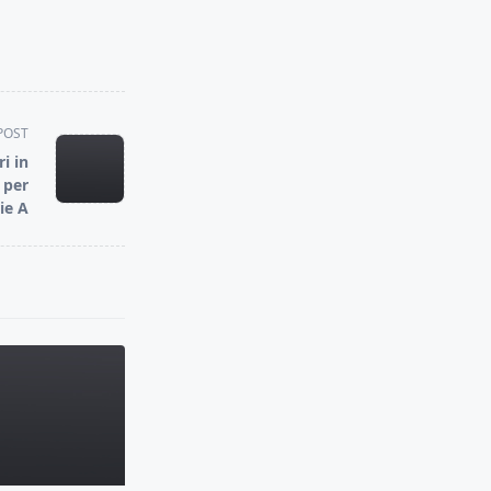
POST
i in
 per
ie A