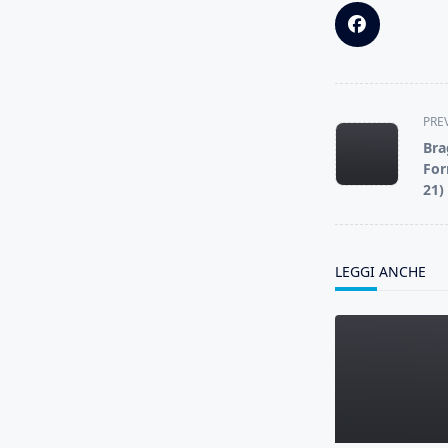
<span
PRE
class="nav-
Bra
subtitle
For
screen-
21)
reader-
text">Page</s
LEGGI ANCHE