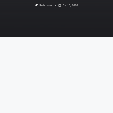
Redazione
Dic 10, 2020