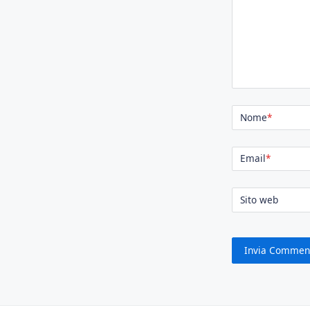
Nome
*
Email
*
Sito web