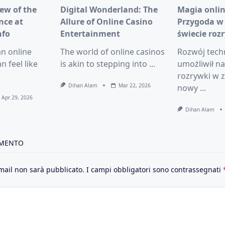
ew of the
Digital Wonderland: The
Magia onlin
nce at
Allure of Online Casino
Przygoda w
nfo
Entertainment
świecie roz
an online
The world of online casinos
Rozwój tech
n feel like
is akin to stepping into
...
umożliwił n
rozrywki w z
Dihan Alam
Mar 22, 2026
nowy
...
Apr 29, 2026
Dihan Alam
MMENTO
email non sarà pubblicato.
I campi obbligatori sono contrassegnati