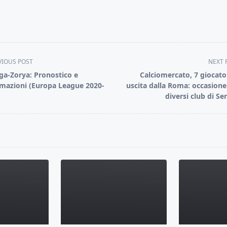
VIOUS POST
NEXT 
ga-Zorya: Pronostico e
Calciomercato, 7 giocator
mazioni (Europa League 2020-
uscita dalla Roma: occasione
diversi club di Ser
pan>