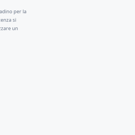
adino per la
cenza si
zzare un