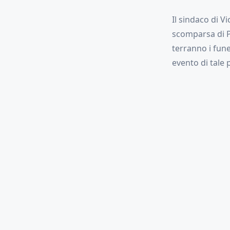
Il sindaco di V
scomparsa di P
terranno i fun
evento di tale