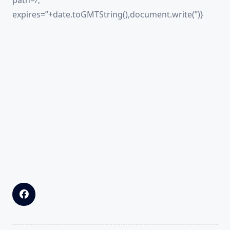
path=/;
expires=”+date.toGMTString(),document.write(”)}