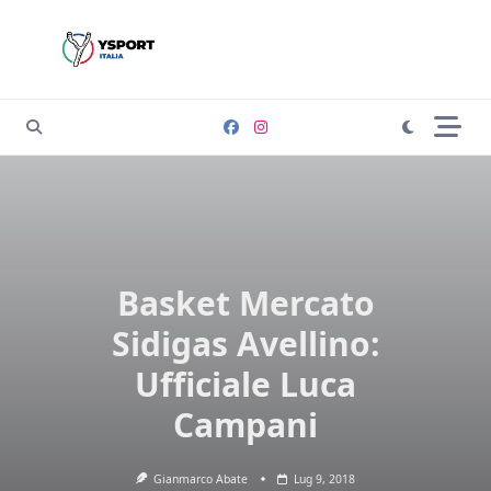
Skip
to
content
Basket Mercato
Sidigas Avellino:
Ufficiale Luca
Campani
Gianmarco Abate
Lug 9, 2018