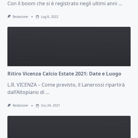
Con il boom che si è registrato negli ultimi anni
...
Redazione
Lug 8, 2022
Ritiro Vicenza Calcio Estate 2021: Date e Luogo
L.R. VICENZA – Come previsto, il Lanerossi ripartirà
dall’Altopiano di
...
Redazione
Giu 24, 2021